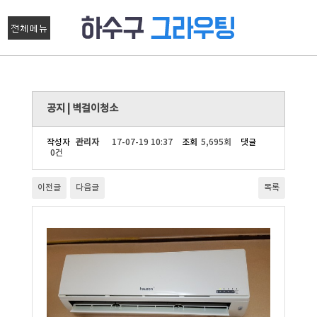
공지 | 벽걸이청소
작성자
관리자
17-07-19 10:37
조회
5,695회
댓글
0건
이전글
다음글
목록